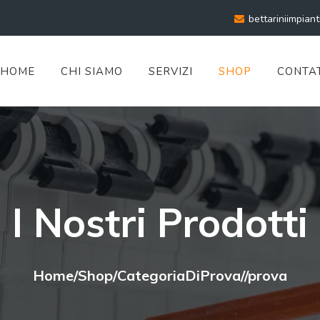
bettariniimpian
HOME
CHI SIAMO
SERVIZI
SHOP
CONTAT
I Nostri Prodotti
Home
/
Shop
/
CategoriaDiProva
/
/
prova